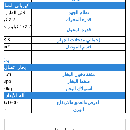
كهربائي
اتصال
نظام الجهد
ثلاثي الطور AC 380V 50Hz
قدرة المحرك
2.2 كيلو وات 6P
1x2.2 كيلو وات + 1x0.8 كيلو وات
قدرة المحول
إجمالي مدخلات الجهاز
3 كيلو واط
قسم الموصل
4x2.5mm²
يمكن تخصيص الجهد
بخار
اتصال
منفذ دخول البخار
DN40(1.5”)
ضغط البخار
0.4-0.6Mpa
استهلاك البخار
180kg/ساعة
آلة
الأبعاد
العرضxالعمقxالارتفاع
3300x2380x1800
الوزن
3200