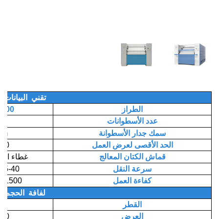
تقني
البيانات
الطراز
PT-1400
عدد الأسطوانات
4
سمك جدار الأسطوانة
5mm
الحد الأقصى لعرض العمل
1400
قماش الكتان المعالج
غطاء الوسادة، إلخ
سرعة النقل
5-40م/دقيقة
كفاءة العمل
1500 ق/ساعة
لفافة
الحجم
القطر
725
العرض
1400